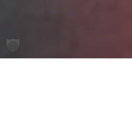
ELEKTRO
400 V
DIN 14 424