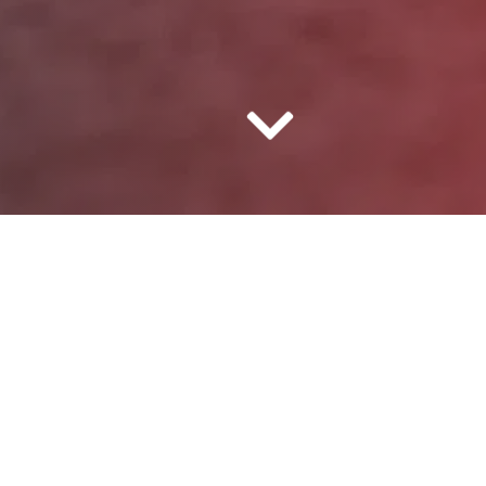
ELEKTRO
400 V
DIN 14 424