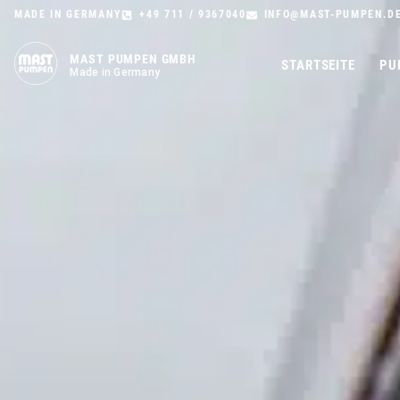
MADE IN GERMANY
+49 711 / 9367040
INFO@MAST-PUMPEN.D
MAST PUMPEN GMBH
STARTSEITE
PU
Made in Germany