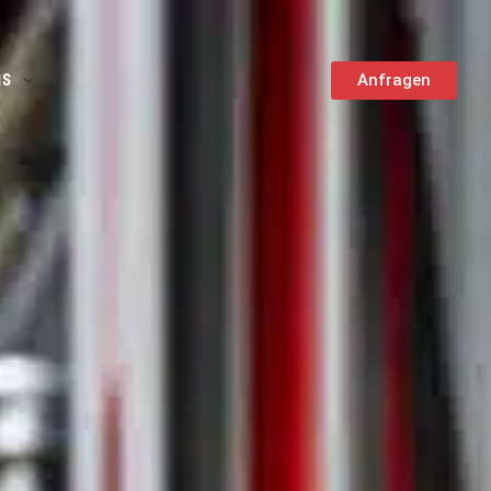
NS
Anfragen