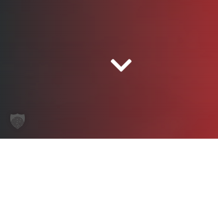
Start
/ Service
SERVICE-ANGEBOT
Was können wir für Sie tun?