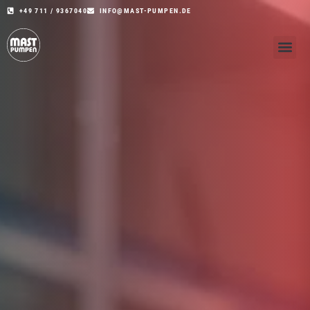
+49 711 / 9367040
INFO@MAST-PUMPEN.DE