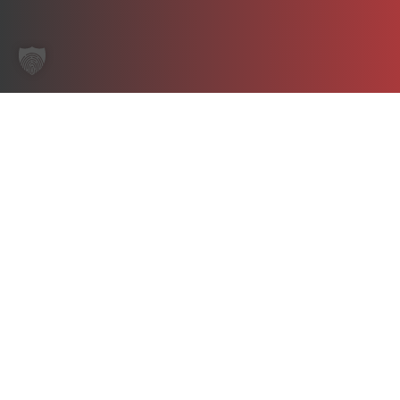
Start
/
PUMPENSÄTZE UND ZUBEHÖR
/
ZUBEHÖR
/
SCHLÄUCHE UND
ARMATUREN
/ GEKA SCHLAUCHSTÜCK