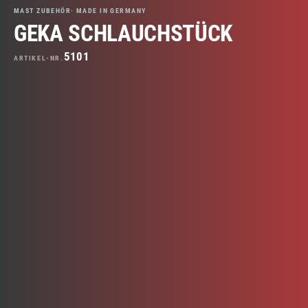
MAST ZUBEHÖR· MADE IN GERMANY
GEKA SCHLAUCHSTÜCK
5101
ARTIKEL-NR.