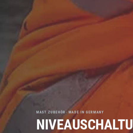
MAST ZUBEHÖR· MADE IN GERMANY
NIVEAUSCHALTUN