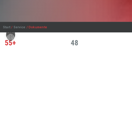
Start
/
Service
/ Dokumente
55+
48
Jahre Erfahrung
Pumpenmodelle
4
100%
Dokumentkategorien
Kostenlos als PDF
TECHNISCHE UNTERLAGEN
Was möchten Sie herunterladen?
Alle Dokumente für MAST Pumpen kostenlos als PDF —
Ersatzteillisten, Betriebsanleitungen, Datenblätter und
Broschüren.