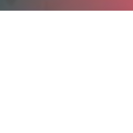
Start
/
GEFAHRGUTPUMPEN
/ GUP 3-1,5 RV-VL