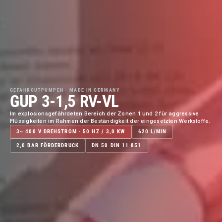
GEFAHRGUTPUMPEN · MADE IN GERMANY
GUP 3-1,5 RV-VL
Im explosionsgefährdeten Bereich der Zonen 1 und 2 für aggressive
Flüssigkeiten im Rahmen der Beständigkeit der eingesetzten Werkstoffe.
3~ 400 V DREHSTROM · 50 HZ / 3,0 KW
620 L/MIN
2,0 BAR FÖRDERDRUCK
DN 50 DIN 11 851