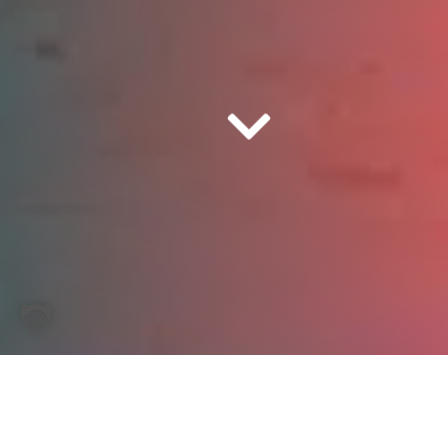
Start
/
GEFAHRGUTPUMPEN
/ GUP 3-1,5 TW-VL