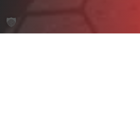
Start
/
ALLZWECKPUMPEN BENZIN / DIESEL / ELEKTRO
/ NP 12 D