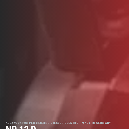
ALLZWECKPUMPEN BENZIN / DIESEL / ELEKTRO · MADE IN GERMANY