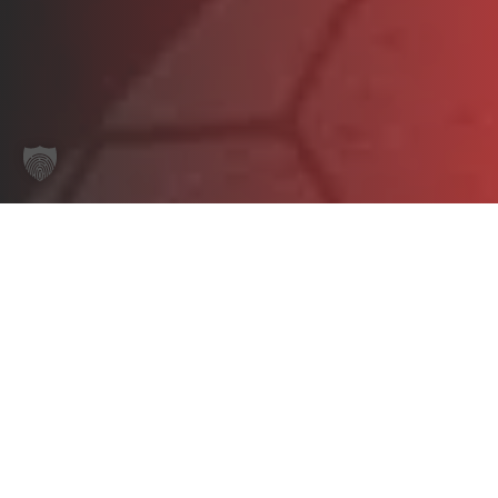
Start
/
ALLZWECKPUMPEN BENZIN / DIESEL / ELEKTRO
/ NP 4 DH