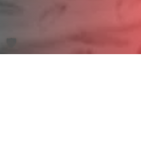
Start
/
PUMPENSÄTZE UND ZUBEHÖR
/
ZUBEHÖR
/
SCHLÄUCHE UND
ARMATUREN
/ PVC-WASSERSCHLAUCH 1″ ALS KOMPLETTSCHLAUCH 5 m