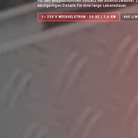
Für den anspruchsvollen Einsatz bei Schmutzwasser. 
einzigartigen Details für eine lange Lebensdauer.
1~ 230 V WECHSELSTROM · 50 HZ / 1,6 KW
660 L/M