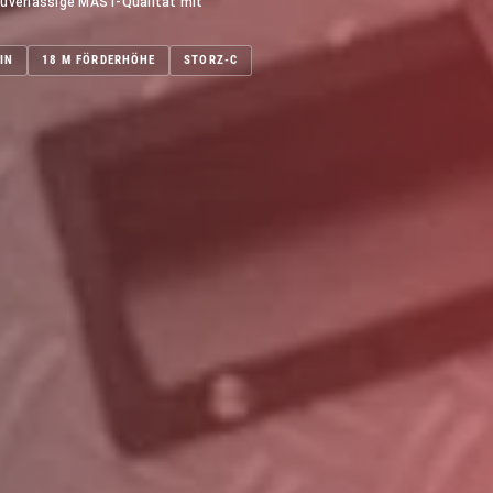
Zuverlässige MAST-Qualität mit
IN
18 M FÖRDERHÖHE
STORZ-C