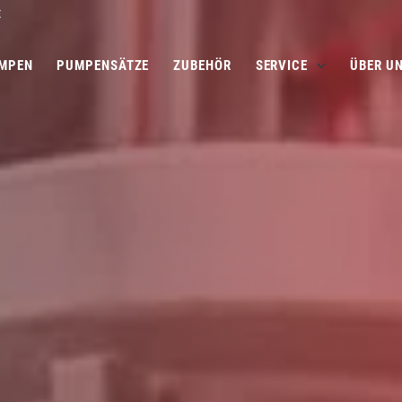
E
MPEN
PUMPENSÄTZE
ZUBEHÖR
SERVICE
ÜBER U